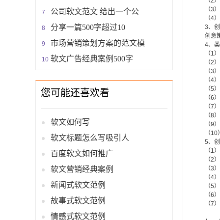
（2）创
（3）创
公司软文范文 给出一个公
（4）实
分享一篇500字超过10
3、创
创意策划
市场营销策划方案的范文模
4、类
（1）超
软文广告经典案例500字
（2）拉
（3）大
（4）非
（5）创
您可能还喜欢看
（6）氢
（7）意
（8）Cre
软文如何写
（9）集
（10）
软文标题怎么写吸引人
5、创意
（1）提
百度软文如何推广
（2）识
软文营销经典案例
（3）搜
（4）澄
新闻式软文范例
（5）产
（6）进
故事式软文范例
（7）创
情感式软文范例