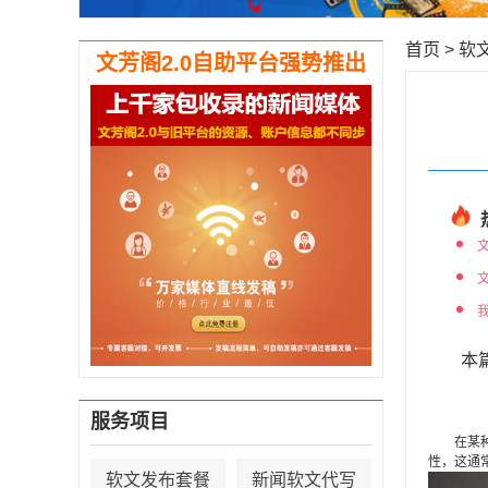
首页
>
软
文芳阁2.0自助平台强势推出
本
服务项目
在某种环
性，这通
软文发布套餐
新闻软文代写