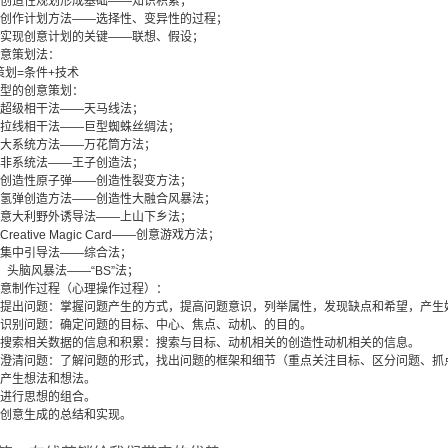
造性规划形成基础——知识积累；
作计划方法——选择性、变异性的过程；
现创意计划的关键——联想、假设；
意策划法：
=条件+技术
型的创意策划：
级相干法——天马线法；
线相干法——巨型蜘蛛丝绸法；
系统方法——万花筒方法；
系统法——王子创造法；
造性原子弹——创造性裂变方法；
弹创造方法——创造性大融合风暴法；
大利野外诱导法——上山下乡法；
ative Magic Card——创意游戏方法；
中引导法——综合法；
头脑风暴法——“BS”法；
制作过程（心理操作过程）：
出问题：掌握问题产生的方式，提高问题意识，列举属性，发现缺点和希望，产生
别问题：确定问题的目标、中心、焦点、动机、的目的。
索相关数据的信息和积累：搜索与目标、动机相关的创造性动机相关的信息。
清问题：了解问题的形式，找出问题的框架和细节（重点关注目标、区分问题、抓
生想法和想法。
行思想的组合。
意生成的总结和实现。