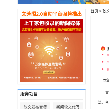
首页
>
软
文芳阁2.0自助平台强势推出
本
文
服务项目
法。今
软文发布套餐
新闻软文代写