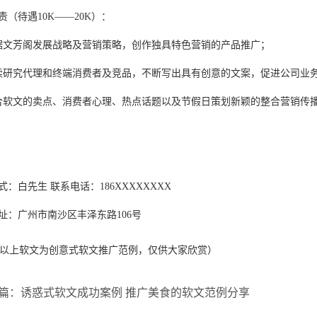
责（待遇10K——20K）：
据文芳阁发展战略及营销策略，创作独具特色营销的产品推广；
续研究代理和终端消费者及竞品，不断写出具有创意的文案，促进公司业
合软文的卖点、消费者心理、热点话题以及节假日策划新颖的整合营销传
式：白先生 联系电话：186XXXXXXXX
址：广州市南沙区丰泽东路106号
以上软文为创意式
软文推广
范例，仅供大家欣赏）
篇：诱惑式软文成功案例 推广美食的软文范例分享