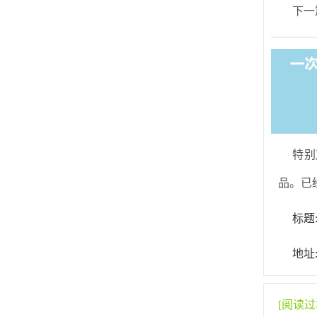
下一
特别
品。已
标题
地址:h
[阅读