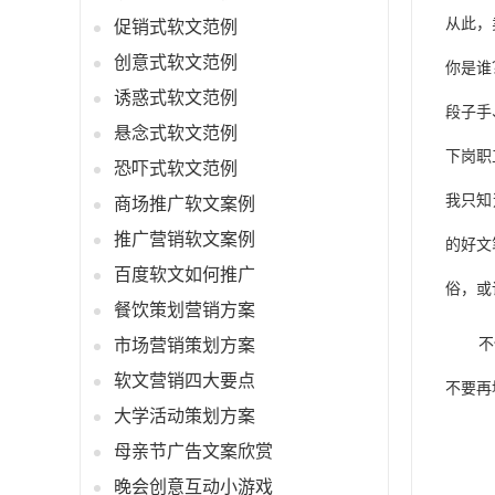
从此，
促销式软文范例
创意式软文范例
你是谁
诱惑式软文范例
段子手
悬念式软文范例
下岗职工
恐吓式软文范例
我只知
商场推广软文案例
推广营销软文案例
的好文
百度软文如何推广
俗，或
餐饮策划营销方案
市场营销策划方案
不
软文营销四大要点
不要再
大学活动策划方案
母亲节广告文案欣赏
晚会创意互动小游戏