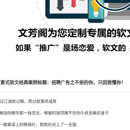
创意式软文经典案例标题：招聘广告之不俗的你，只因我懂你！
过江湖卖过稿，熬过寂寞终成屌
难挡你眼中那一抹灵光、唏嘘的胡须掩不住你久经沧桑的身子
一推鼻梁上的眼镜片，默默的点上了一支烟..