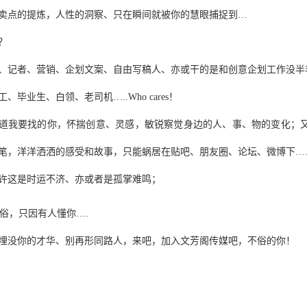
卖点的提炼，人性的洞察、只在瞬间就被你的慧眼捕捉到…
？
、记者、营销、企划文案、自由写稿人、亦或干的是和创意企划工作没
、毕业生、白领、老司机…..Who cares！
道我要找的你，怀揣创意、灵感，敏锐察觉身边的人、事、物的变化；
笔，洋洋洒洒的感受和故事，只能蜗居在贴吧、朋友圈、论坛、微博下
许这是时运不济、亦或者是孤掌难鸣；
俗，只因有人懂你….
埋没你的才华、别再形同路人，来吧，加入文芳阁传媒吧，不俗的你！