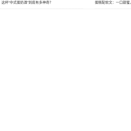
：这杯“中式蛋奶酒”到底有多神奇？
蛋糕配软文：一口甜蜜