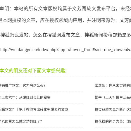
声明：本站的所有文章版权均属于文芳阁软文发布平台，未经
经本网授权的文章，应在授权领域内应用，并注明来源为：文芳
:搜狐怎么发帖，怎么在搜狐网发布文章，搜狐新闻投稿邮箱
ttp://wenfangge.cn/index.php?app=xinwen_front&act=one_xinwen
过本文的朋友还对下面文章感兴趣]
营销推广软文：它为啥这么火？
蜜薯条：你从未尝过的
司上市六年：从爆红到长红的秘密
蜗牛飞上天？慢生活品
编辑软文？手把手教你写出转化率爆表的文案
蜂蜜品质怎么判断？这5
个老国货怎么就突然翻红了？
蜂花粉的神奇力量：你