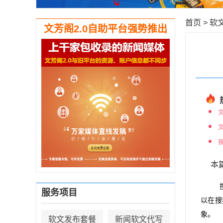
首页
>
软
文芳阁2.0自助平台强势推出
本
服务项目
以在搜
象。
软文发布套餐
新闻软文代写