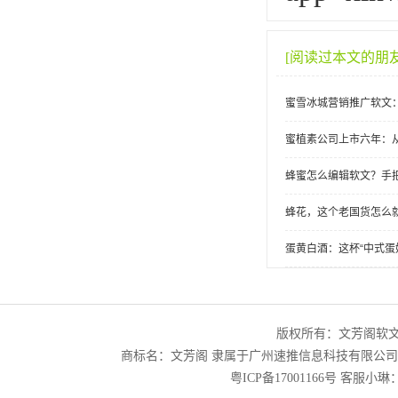
[阅读过本文的朋
蜜雪冰城营销推广软文
蜜植素公司上市六年：
蜂蜜怎么编辑软文？手
蜂花，这个老国货怎么
蛋黄白酒：这杯“中式蛋
版权所有：文芳阁软
商标名：文芳阁 隶属于广州速推信息科技有限公
粤ICP备17001166号
客服小琳：2