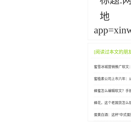
标题:
地址:h
app=xin
[阅读过本文的朋
蜜雪冰城营销推广软文
蜜植素公司上市六年：
蜂蜜怎么编辑软文？手
蜂花，这个老国货怎么
蛋黄白酒：这杯“中式蛋