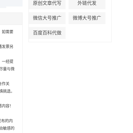
原创文章代写
外链代发
微信大号推广
微博大号推广
，如需要
百度百科代做
通发票另
，一经提
尽量与微
合作关
慎挑选，
感内容！
发布的内
治敏感的