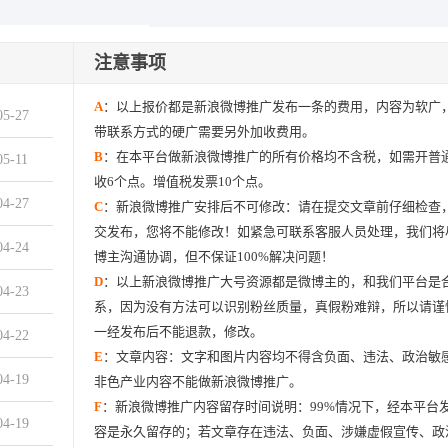
注意事项
A
：以上报价都是新浪微博推广发布一条的费用，内容为软广
05-27
带联系方式的硬广需要另外加收费用。
B
：在本平台做新浪微博推广的所有价格均不含税，如需开普
05-11
收6个点。增值税发票10个点。
04-27
C
：新浪微博推广安排后不可修改：请在提交文章前仔细检查
交发布，您将不能修改！如紧急可联系客服人员处理，我们将
04-24
博主沟通协调，但不保证100%解决问题！
D
：以上新浪微博推广大号资源都是微博主的，和我们平台是
04-23
系，因为没有方法可以识别粉丝质量，真假粉难辩，所以请谨
一经发布后不能退款，修改。
04-22
E
：文章内容：文字和图片内容均不得含负面、违法、政治敏
04-19
非色产业内容不能做新浪微博推广。
F
：新浪微博推广内容留存时间说明：99%情况下，经本平台
04-19
容是永久留存的；若文章存在违法、负面、涉嫌虚假宣传、政