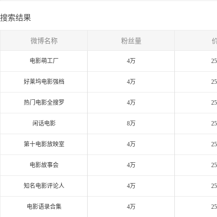
搜索结果
微博名称
粉丝量
电影萌工厂
4万
2
好莱坞电影强档
4万
2
热门电影全搜罗
4万
2
闲话电影
8万
2
第十电影放映室
4万
2
电影故事会
4万
2
知名电影评论人
4万
2
电影语录合集
4万
2