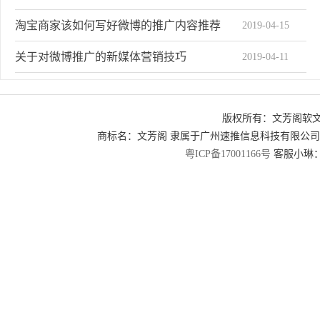
淘宝商家该如何写好微博的推广内容推荐
2019-04-15
关于对微博推广的新媒体营销技巧
2019-04-11
如何更准确有效地对微博进行推广
2019-04-10
版权所有：文芳阁软
微博任务实战共享需要知道的三个点
2019-04-08
商标名：文芳阁 隶属于广州速推信息科技有限公
2019-04-07
为什么拥有QQ资源的腾讯微博输给了新浪微博
粤ICP备17001166号
客服小琳：2