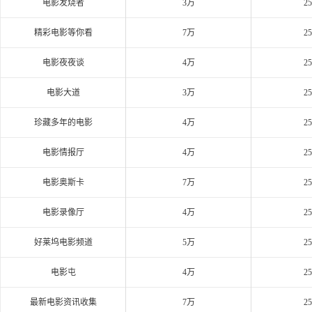
电影发烧者
3万
2
精彩电影等你看
7万
2
电影夜夜谈
4万
2
电影大道
3万
2
珍藏多年的电影
4万
2
电影情报厅
4万
2
电影奥斯卡
7万
2
电影录像厅
4万
2
好莱坞电影频道
5万
2
电影屯
4万
2
最新电影资讯收集
7万
2