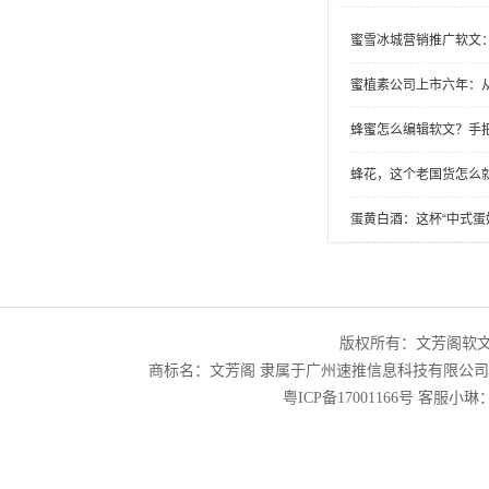
蜜雪冰城营销推广软文
蜜植素公司上市六年：
蜂蜜怎么编辑软文？手
蜂花，这个老国货怎么
蛋黄白酒：这杯“中式蛋
版权所有：文芳阁软
商标名：文芳阁 隶属于广州速推信息科技有限公
粤ICP备17001166号
客服小琳：2