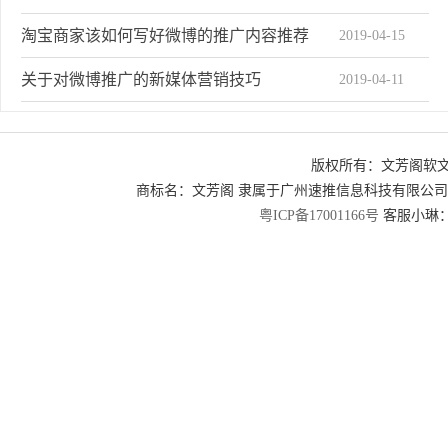
淘宝商家该如何写好微博的推广内容推荐
2019-04-15
关于对微博推广的新媒体营销技巧
2019-04-11
如何更准确有效地对微博进行推广
2019-04-10
版权所有：文芳阁软
微博任务实战共享需要知道的三个点
2019-04-08
商标名：文芳阁 隶属于广州速推信息科技有限公
2019-04-07
为什么拥有QQ资源的腾讯微博输给了新浪微博
粤ICP备17001166号
客服小琳：2