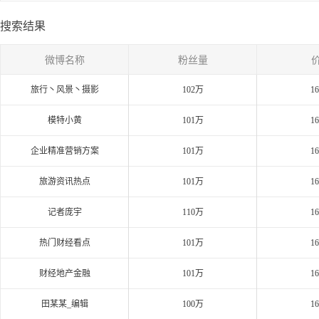
搜索结果
微博名称
粉丝量
旅行丶风景丶摄影
102万
1
模特小黄
101万
1
企业精准营销方案
101万
1
旅游资讯热点
101万
1
记者庞宇
110万
1
热门财经看点
101万
1
财经地产金融
101万
1
田某某_编辑
100万
1