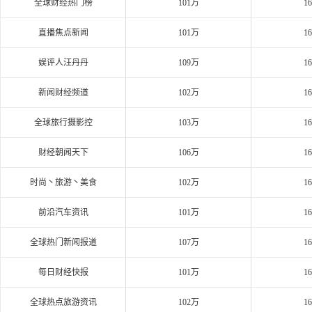
全球财经热门榜
101万
1
直播焦点新闻
101万
1
娱评人汪丹丹
109万
1
新闻财经频道
102万
1
全球旅行摄影控
103万
1
财经朝闻天下
106万
1
时尚丶旅游丶美食
102万
1
前沿汽车资讯
101万
1
全球热门新闻报道
107万
1
每日财经快报
101万
1
全球热点旅游资讯
102万
1