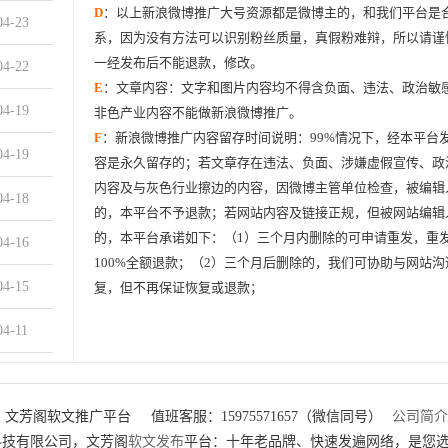
D
：以上新浪微博推广大号资源都是微博主的，和我们平台是
04-23
系，因为没有方法可以识别粉丝质量，真假粉难辩，所以请谨
一经发布后不能退款，修改。
04-22
E
：文章内容：文字和图片内容均不得含负面、违法、政治敏
04-19
非色产业内容不能做新浪微博推广。
F
：新浪微博推广内容留存时间说明：99%情况下，经本平台
04-19
容是永久留存的；若文章存在违法、负面、涉嫌虚假宣传、政
内容及与灰色行业擦边的内容，因微博主管单位检查，被编辑
04-18
的，本平台不予退款；若网站内容及链接正规，但被网站编辑
的，本平台承诺如下：（1）三个月内删除的可申请重发，重
04-16
100%全额退款；（2）三个月后删除的，我们可协助与网站
04-15
复，但不再保证恢复或退款；
04-11
04-10
：文芳阁软文推广平台
值班客服：15975571657（微信同号）
公司简介
04-08
科技有限公司，文芳阁
软文发布
平台：十年老品牌、快速发遍网络，是您