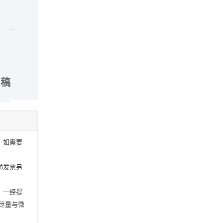
出稿
，如需要
通发票另
，一经提
尽量与微