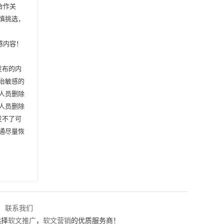
合作关
慎挑选，
感内容！
发布的内
治敏感的
人员删除
人员删除
发不了可
沟通尽量恢
联系我们
选择
软文推广
，
软文营销
的优质服务商！