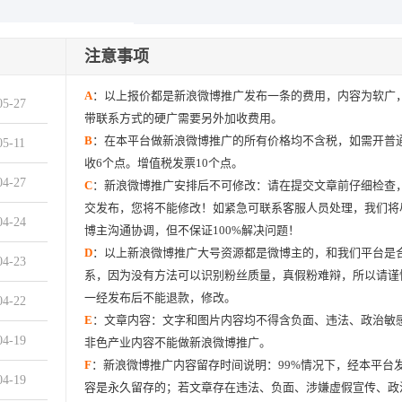
注意事项
A
：以上报价都是新浪微博推广发布一条的费用，内容为软广
05-27
带联系方式的硬广需要另外加收费用。
B
：在本平台做新浪微博推广的所有价格均不含税，如需开普
05-11
收6个点。增值税发票10个点。
04-27
C
：新浪微博推广安排后不可修改：请在提交文章前仔细检查
交发布，您将不能修改！如紧急可联系客服人员处理，我们将
04-24
博主沟通协调，但不保证100%解决问题！
D
：以上新浪微博推广大号资源都是微博主的，和我们平台是
04-23
系，因为没有方法可以识别粉丝质量，真假粉难辩，所以请谨
一经发布后不能退款，修改。
04-22
E
：文章内容：文字和图片内容均不得含负面、违法、政治敏
04-19
非色产业内容不能做新浪微博推广。
F
：新浪微博推广内容留存时间说明：99%情况下，经本平台
04-19
容是永久留存的；若文章存在违法、负面、涉嫌虚假宣传、政