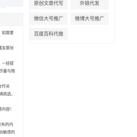
原创文章代写
外链代发
微信大号推广
微博大号推广
，如需要
百度百科代做
通发票另
，一经提
尽量与微
合作关
慎挑选，
感内容！
发布的内
治敏感的