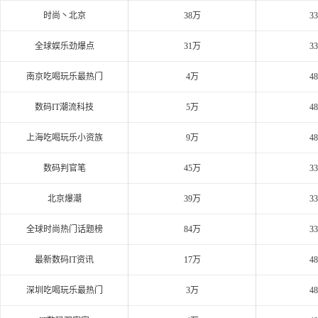
时尚丶北京
38万
3
全球娱乐劲爆点
31万
3
南京吃喝玩乐最热门
4万
4
数码IT潮流科技
5万
4
上海吃喝玩乐小资族
9万
4
数码判官笔
45万
3
北京爆潮
39万
3
全球时尚热门话题榜
84万
3
最新数码IT资讯
17万
4
深圳吃喝玩乐最热门
3万
4