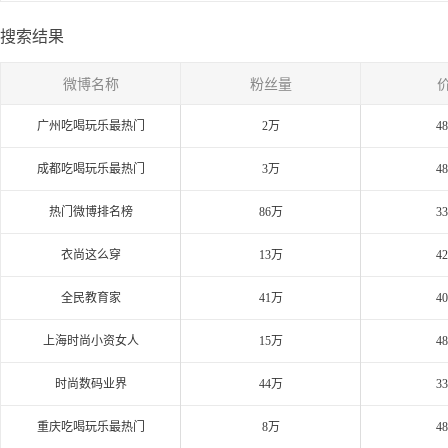
搜索结果
微博名称
粉丝量
广州吃喝玩乐最热门
2万
4
成都吃喝玩乐最热门
3万
4
热门微博排名榜
86万
3
衣尚这么穿
13万
4
全民教育家
41万
4
上海时尚小资女人
15万
4
时尚数码业界
44万
3
重庆吃喝玩乐最热门
8万
4