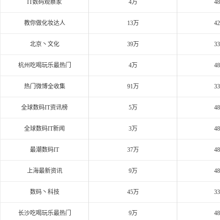
IT数码观察家
4万
4
教你做化妆达人
13万
4
北京丶文化
39万
3
杭州吃喝玩乐最热门
4万
4
热门微博全收集
91万
3
全球数码IT资讯榜
5万
4
全球数码IT新闻
3万
4
最潮数码IT
37万
4
上海最新资讯
9万
4
数码丶科技
45万
3
长沙吃喝玩乐最热门
9万
4