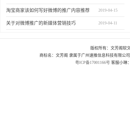
淘宝商家该如何写好微博的推广内容推荐
2019-04-15
关于对微博推广的新媒体营销技巧
2019-04-11
如何更准确有效地对微博进行推广
2019-04-10
版权所有：文芳阁软
微博任务实战共享需要知道的三个点
2019-04-08
商标名：文芳阁 隶属于广州速推信息科技有限公
2019-04-07
为什么拥有QQ资源的腾讯微博输给了新浪微博
粤ICP备17001166号
客服小琳：2