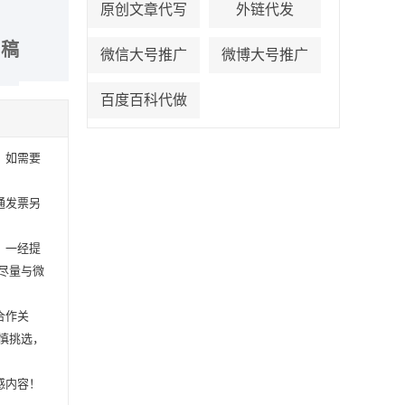
原创文章代写
外链代发
出稿
微信大号推广
微博大号推广
百度百科代做
，如需要
通发票另
，一经提
尽量与微
合作关
慎挑选，
感内容！