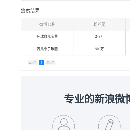
搜索结果
微博名称
粉丝量
环球育儿宝典
248万
育儿亲子乐园
503万
1
专业的新浪微