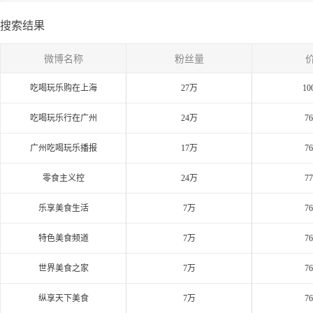
搜索结果
微博名称
粉丝量
吃喝玩乐购在上海
27万
10
吃喝玩乐行在广州
24万
7
广州吃喝玩乐播报
17万
7
零食主义控
24万
7
乐享美食生活
7万
7
特色美食频道
7万
7
世界美食之家
7万
7
纵享天下美食
7万
7