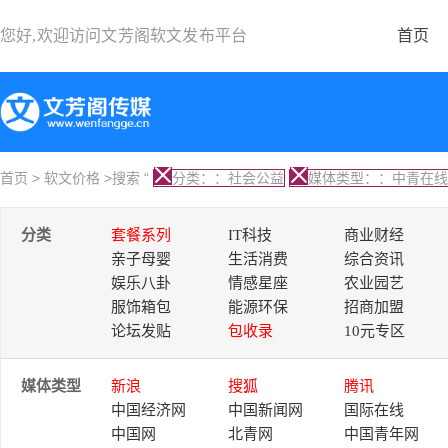
您好,欢迎访问
文芳阁软文发布平台
首页
首页
>
软文价格
>搜索 “
分类：：社会公益
媒体类型：：中青在线
分类
套餐系列
IT科技
商业财经
亲子母婴
生活消费
综合资讯
娱乐八卦
情感星座
农业园艺
服饰箱包
能源环保
招商加盟
论坛发贴
包收录
10元专区
媒体类型
新浪
搜狐
腾讯
中国经济网
中国新闻网
国际在线
中国网
北青网
中国青年网